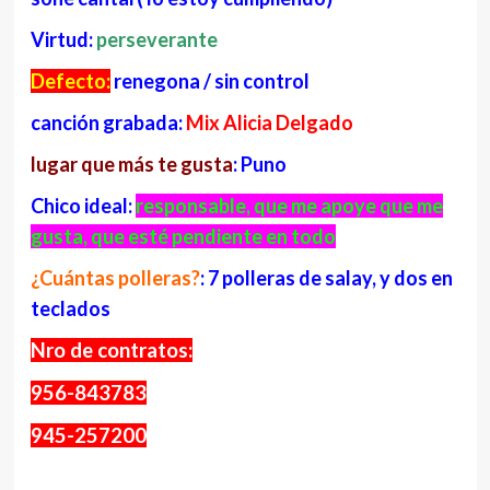
Virtud:
perseverante
Defecto:
renegona / sin control
canción grabada:
Mix Alicia Delgado
lugar que más te gusta
: Puno
Chico ideal:
responsable, que me apoye que me
gusta, que esté pendiente en todo
¿Cuántas polleras?
: 7 polleras de salay, y dos en
teclados
Nro de contratos:
956-843783
945-257200