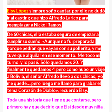
Elsy López
siempre soñó cantar, por ello no dudó
ir al casting que hizo Alfredo Larico para
reemplazar a Nickol Ramos.
De 60 chicas, ella estaba segura de empezar a
cumplir su sueño. «Aunque no fui preparada,
porque pedían que vayan con su pollerita, y me
tuve que alquilar en ese momento. Me tocó mi
turno, y lo pasé. Sólo quedamos 20. Y
finalmente quedamos 4, pero como hubo un viaje
a Bolivia, el señor Alfredo llevó a dos chicas, yo
me quedé….pero luego me llamó para grabar el
tema Corazón de Diablo», recuerda Elsy.
Toda una historia que tiene que contarse, pero
primero hay que decirlo que Elsi desde muy niña ,