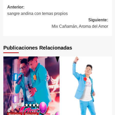
Navegación
Anterior:
sangre andina con temas propios
de
Siguiente:
entradas
Mix Cañamán, Aroma del Amor
Publicaciones Relacionadas
Portadas
Principal