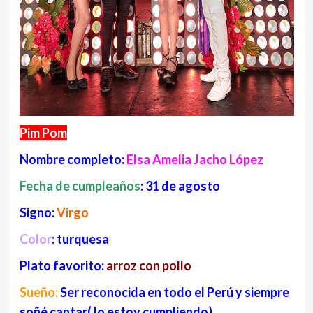
Pim Pom
Nombre completo:
Elsa Amelia Jacho López
Fecha de cumpleaños
: 31 de agosto
Signo:
Virgo
Color
: turquesa
Plato favorito:
arroz con pollo
Sueño:
Ser reconocida en todo el Perú y siempre
soñé cantar( lo estoy cumpliendo)