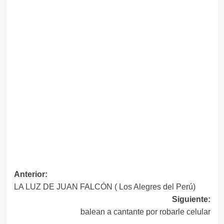
Navegación
Anterior:
LA LUZ DE JUAN FALCÓN ( Los Alegres del Perú)
de
Siguiente:
entradas
balean a cantante por robarle celular