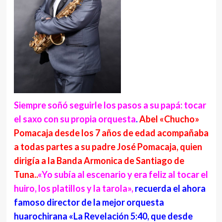
Siempre soñó seguirle los pasos a su papá: tocar
el saxo con su propia orquesta
.
Abel «Chucho»
Pomacaja desde los 7 años de edad acompañaba
a todas partes a su padre José Pomacaja, quien
dirigía a la Banda Armonica de Santiago de
Tuna..
«Yo subía al escenario y era feliz al tocar el
huiro, los platillos y la tarola»,
recuerda el ahora
famoso director de la mejor orquesta
huarochirana «La Revelación 5:40, que desde