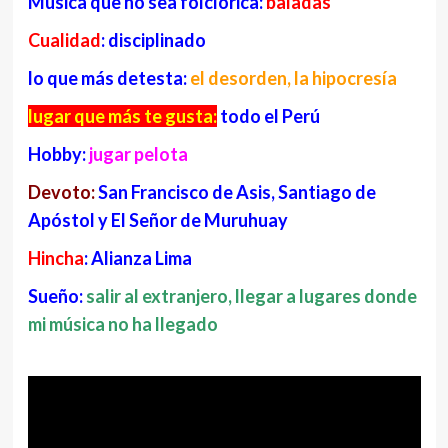
Música q
ue no sea folclórica:
baladas
Cualidad
: disciplinado
lo que más detesta:
el desorden, la hipocresía
lugar que más te gusta:
todo el Perú
Hobby:
jugar pelota
Devoto:
San Francisco de Asis, Santiago de
Apóstol y El Señor de Muruhuay
Hincha
: Alianza Lima
Sueño:
salir al extranjero, llegar a lugares donde
mi música no ha llegado