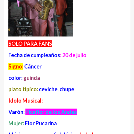
SOLO PARA FANS
Fecha de cumpleaños
: 20 de julio
Signo:
Cáncer
color:
guinda
plato típíco:
ceviche, chupe
Idolo Musical:
Varón:
Picaflor de los Andes
Mujer:
Flor Pucarina