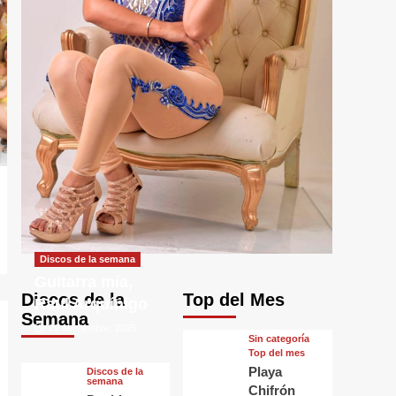
Discos de la semana
Guitarra mía,
Discos de la
Top del Mes
Raul Arquínigo
Semana
29 septiembre, 2025
Sin categorí­a
Top del mes
Playa
Discos de la
semana
Chifrón