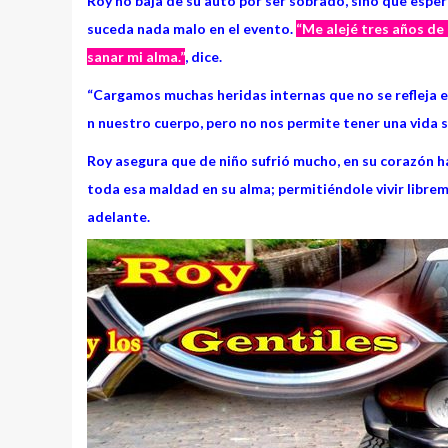
Roy no baja de su auto por ser sobrado, sino que espera
suceda nada malo en el evento.
“Me alejé tres años de
sanar mi alma.”
, dice.
“Cargamos muchas heridas internas que no se refleja e
n nuestro cuerpo, pero no nos permite tener una vida s
Roy asegura que de niño sufrió mucho, en su corazón ha
toda esa maldad en su alma; permitiéndole vivir librem
adelante.