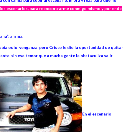
 con calma para subir al escenario. El ora y reza para que no
 los escenarios, para reencontrarme conmigo mismo y por ende
ana”, afirma.
bía odio, venganza, pero Cristo le dio la oportunidad de quitar
ente, sin ese temor que a mucha gente le obstaculiza salir
En el escenario