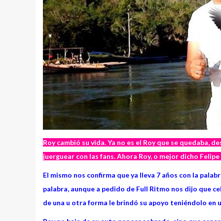
Roy cambió su vida. Ya no es el Roy que se quedaba, d
juerguear con las fans. Ahora Roy, o mejor dicho Felipe
El mismo nos confirma que ya lleva 7 años con la palabr
palabra, aunque a pedido de Full Ritmo nos dijo que ce
de una u otra forma le brindó su apoyo teniéndolo en u