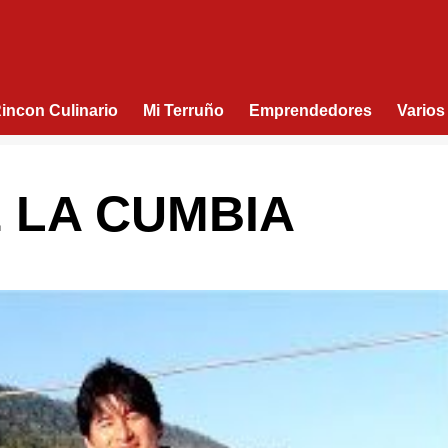
Rincon Culinario
Mi Terruño
Emprendedores
Varios