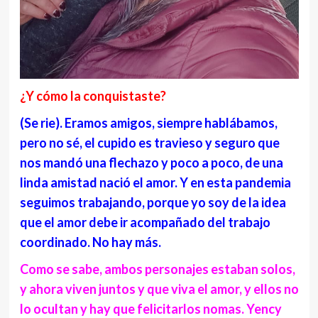
¿Y cómo la conquistaste?
(Se rie). Eramos amigos, siempre hablábamos,
pero no sé, el cupido es travieso y seguro que
nos mandó una flechazo y poco a poco, de una
linda amistad nació el amor. Y en esta pandemia
seguimos trabajando, porque yo soy de la idea
que el amor debe ir acompañado del trabajo
coordinado. No hay más.
Como se sabe, ambos personajes estaban solos,
y ahora viven juntos y que viva el amor, y ellos no
lo ocultan y hay que felicitarlos nomas. Yency