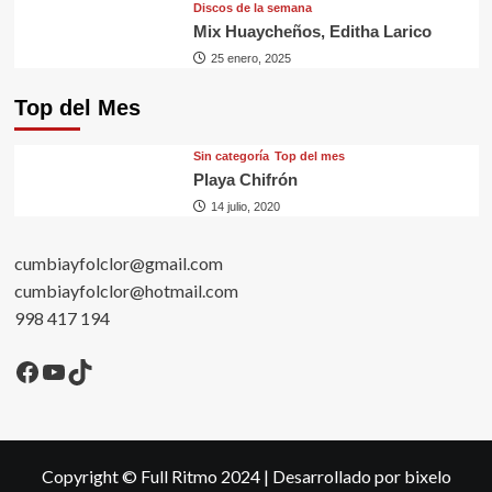
Discos de la semana
Mix Huaycheños, Editha Larico
25 enero, 2025
Top del Mes
Sin categorí­a
Top del mes
Playa Chifrón
14 julio, 2020
cumbiayfolclor@gmail.com
cumbiayfolclor@hotmail.com
998 417 194
Facebook
YouTube
TikTok
Copyright © Full Ritmo 2024
|
Desarrollado por bixelo