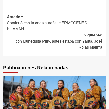
Navegación
Anterior:
Continuó con la onda sureña, HERMOGENES
de
HUAMAN
entradas
Siguiente:
con Muñequita Milly, antes estaba con Yarita, José
Rojas Mallma
Publicaciones Relacionadas