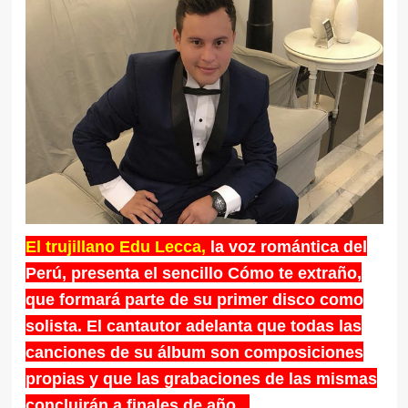
El trujillano Edu Lecca,
la voz romántica del
Perú, presenta el sencillo Cómo te extraño,
que formará parte de su primer disco como
solista. El cantautor adelanta que todas las
canciones de su álbum son composiciones
propias y que las grabaciones de las mismas
concluirán a finales de año.