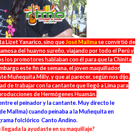
a Lizet Yanarico, sino que
José Mallma
se convirtió de
 famosa del huayno sureño, viajando por todo el Perú y
os los promotores hablaban con él para que la Chinita
 embargo este fin de semana, el joven maquillador
te Muñequita Milly, y que al parecer, segùn nos dijo,
idad de trabajar con la cantante que llegó a Lima para
tar producciones de Hermógenes Huamán.
ntre el peinador y la cantante. Muy directo le
 de Mallma) cuando peinaba a la Muñequita en
grama folclórico Canto Andino.
u llegada la ayudaste en su maquillaje?