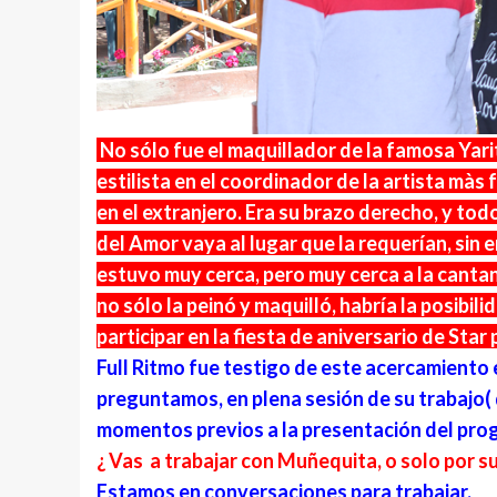
No sólo fue el maquillador de la famosa Yarit
estilista en el coordinador de la artista màs
en el extranjero. Era su brazo derecho, y tod
del Amor vaya al lugar que la requerían, sin
estuvo muy cerca, pero muy cerca a la cantan
no sólo la peinó y maquilló, habría la posibil
participar en la fiesta de aniversario de S
Full Ritmo fue testigo de este acercamiento e
preguntamos, en plena sesión de su trabajo(
momentos previos a la presentación del pro
¿ Vas a trabajar con Muñequita, o solo por s
Estamos en conversaciones para trabajar.