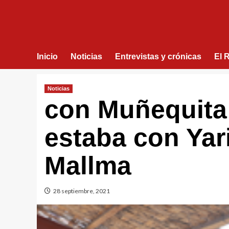
Inicio
Noticias
Entrevistas y crónicas
El 
Noticias
con Muñequita 
estaba con Yar
Mallma
28 septiembre, 2021