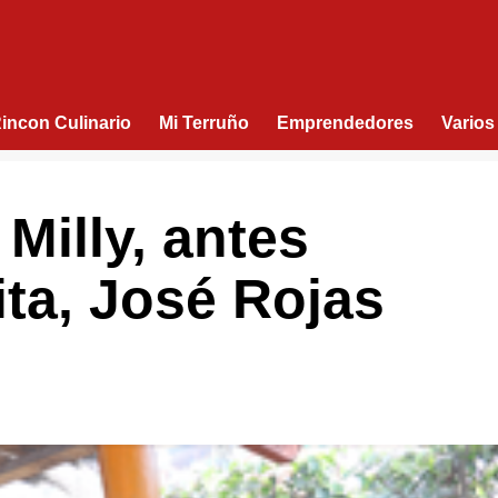
Rincon Culinario
Mi Terruño
Emprendedores
Varios
Milly, antes
ita, José Rojas