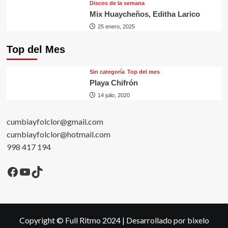
Discos de la semana
Mix Huaycheños, Editha Larico
25 enero, 2025
Top del Mes
Sin categorí­a
Top del mes
Playa Chifrón
14 julio, 2020
cumbiayfolclor@gmail.com
cumbiayfolclor@hotmail.com
998 417 194
Facebook
YouTube
TikTok
Copyright © Full Ritmo 2024
|
Desarrollado por bixelo