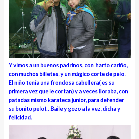
Y vimos a un buenos padrinos, con harto cariño,
con muchos billetes, y un mágico corte de pelo.
El niño tenía una frondosa cabellera( es su
primera vez que le cortan) y a veces lloraba, con
patadas mismo karateca junior, para defender
su bonito pelo)…Baile y gozo a la vez, dicha y
felicidad.