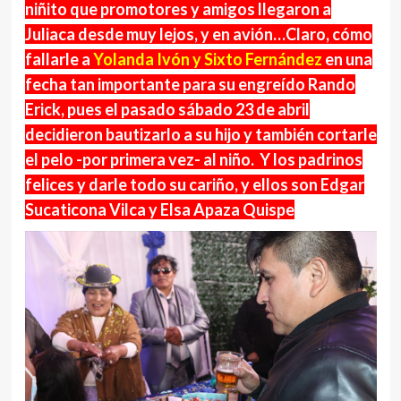
niñito que promotores y amigos llegaron a
Juliaca desde muy lejos, y en avión…Claro, cómo
fallarle a
Yolanda Ivón y Sixto Fernández
en una
fecha tan importante para su engreído Rando
Erick, pues el pasado sábado 23 de abril
decidieron bautizarlo a su hijo y también cortarle
el pelo -por primera vez- al niño. Y los padrinos
felices y darle todo su cariño, y ellos son Edgar
Sucaticona Vilca y Elsa Apaza Quispe