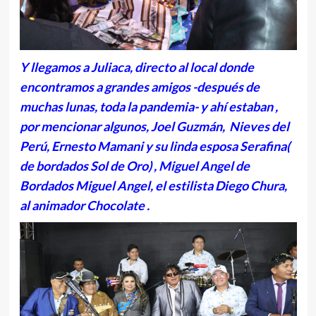
Y llegamos a Juliaca, directo al local donde
encontramos a grandes amigos -después de
muchas lunas, toda la pandemia- y ahí estaban ,
por mencionar algunos, Joel Guzmán, Nieves del
Perú, Ernesto Mamani y su linda esposa Serafina(
de bordados Sol de Oro) , Miguel Angel de
Bordados Miguel Angel, el estilista Diego Chura,
al animador Chocolate .