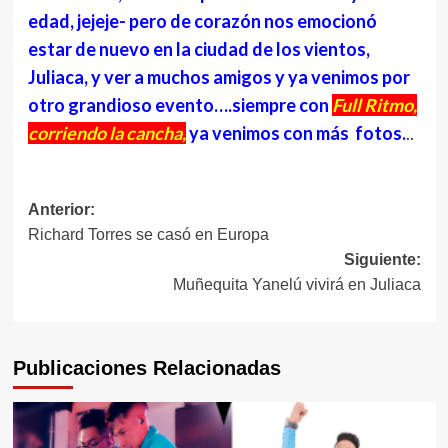
edad, jejeje- pero de corazón nos emocionó
estar de nuevo en la ciudad de los vientos,
Juliaca, y ver a muchos amigos y ya venimos por
otro grandioso evento….siempre con
Full Ritmo,
corriendo la cancha,
ya venimos con más fotos.
..
Navegación
Anterior:
Richard Torres se casó en Europa
de
Siguiente:
entradas
Muñequita Yanelú vivirá en Juliaca
Publicaciones Relacionadas