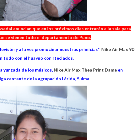
osedal anuncian que en los próximos días entrarán a la sala para
 que se vienen todo el departamento de Puno.
elevisón y a la vez promocinar nuestras primicias",
Nike Air Max 90
on todo con el huayno con rteclados.
la yunzada de los músicos,
Nike Air Max Thea Print Dame
en
miga cantante de la agrupación Lérida, Sulma.