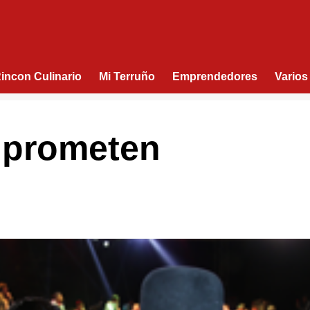
Rincon Culinario
Mi Terruño
Emprendedores
Varios
 prometen