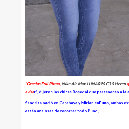
"Gracias Full Ritmo,
Nike Air Max LUNAR90 C3.0 Heren
q
avisa
r", dijeron las chicas Rosedal que pertenecen a l
Sandrita nació en Carabaya y Mirian enPuno, ambas est
están ansiosas de recorrer todo Puno,