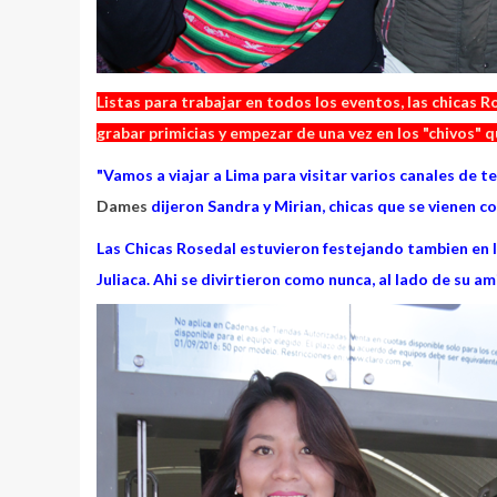
Listas para trabajar en todos los eventos, las chicas R
grabar primicias y empezar de una vez en los "chivos"
"Vamos a viajar a Lima para visitar varios canales de t
Dames
dijeron Sandra y Mirian, chicas que se vienen c
Las Chicas Rosedal estuvieron festejando tambien en 
Juliaca. Ahi se divirtieron como nunca, al lado de su a