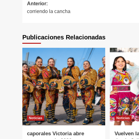
Navegación
Anterior:
corriendo la cancha
de
entradas
Publicaciones Relacionadas
Noticias
Noticias
caporales Victoria abre
Vuelven l