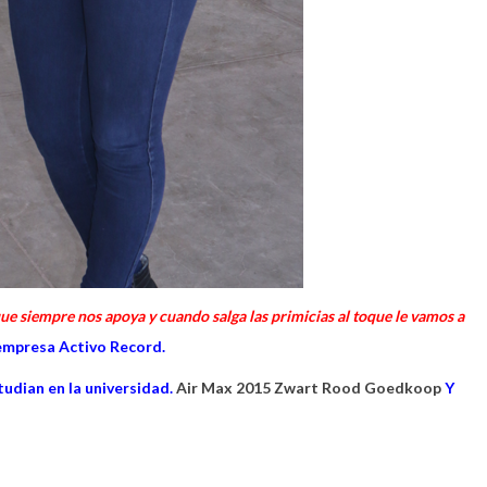
ue siempre nos apoya y cuando salga las primicias al toque le vamos a
a empresa Activo Record.
udian en la universidad.
Air Max 2015 Zwart Rood Goedkoop
Y