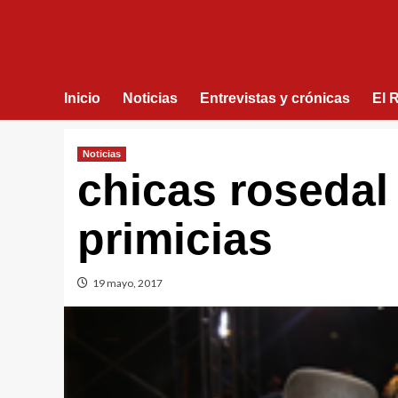
Inicio
Noticias
Entrevistas y crónicas
El 
Noticias
chicas rosedal
primicias
19 mayo, 2017