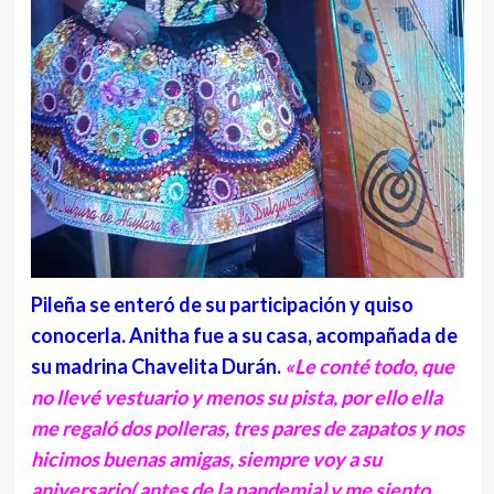
Pileña se enteró de su participación y quiso
conocerla. Anitha fue a su casa, acompañada de
su madrina Chavelita Durán.
«Le conté todo, que
no llevé vestuario y menos su pista, por ello ella
me regaló dos polleras, tres pares de zapatos y nos
hicimos buenas amigas, siempre voy a su
aniversario( antes de la pandemia) y me siento