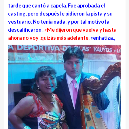
tarde que cantó a capela. Fue aprobada el
casting, pero después le pidieron la pista y su
vestuario. No tenia nada, y por tal motivo la
descalificaron .
«Me dijeron que vuelva y hasta
ahora no voy ,quizás más adelante,
«enfatiza.,