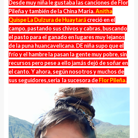
Desde muy niña le gustaba las canciones de Flor
Pileña y también de la China María.
Anitha
Quispe La Dulzura de Huaytará
creció en el
campo, pastando sus chivos y cabras, buscando
el pasto para el ganado en lugares muy lejanos
de la puna huancavelicana. DE niña supo que el
frío y el hambre la pasan la gente muy pobre, sin
recursos pero pese a ello jamás dejó de soñar en
el canto. Y ahora, según nosotros y muchos de
sus seguidores
,seria la sucesora de
Flor Pileña.