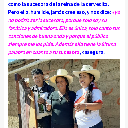
como la sucesora de la reina de la cervecita.
Pero ella, humilde, jamás cree eso, y nos dice:
«yo
no podría ser la sucesora, porque solo soy su
fanática y admiradora. Ella es única, solo canto sus
canciones de buena onda y porque el público
siempre me los pide. Además ella tiene la última
palabra en cuanto a su
sucesora
, «asegura.