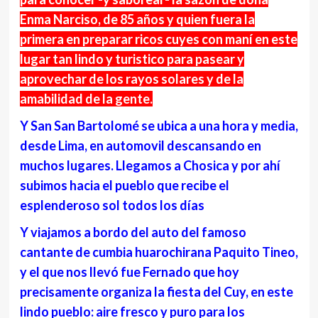
Enma Narciso, de 85 años y quien fuera la
primera en preparar ricos cuyes con maní en este
lugar tan lindo y turistico para pasear y
aprovechar de los rayos solares y de la
amabilidad de la gente.
Y San San Bartolomé se ubica a una hora y media,
desde Lima, en automovil descansando en
muchos lugares. Llegamos a Chosica y por ahí
subimos hacia el pueblo que recibe el
esplenderoso sol todos los días
Y viajamos a bordo del auto del famoso
cantante de cumbia huarochirana Paquito Tineo,
y el que nos llevó fue Fernado que hoy
precisamente organiza la fiesta del Cuy, en este
lindo pueblo: aire fresco y puro para los