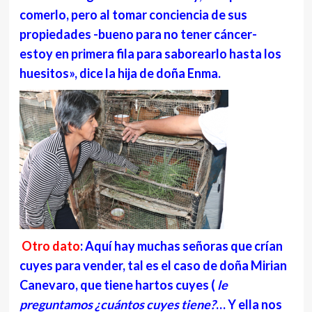
comerlo, pero al tomar conciencia de sus
propiedades -bueno para no tener cáncer-
estoy en primera fila para saborearlo hasta los
huesitos», dice la hija de doña Enma.
Otro dato
: Aquí hay muchas señoras que crían
cuyes para vender, tal es el caso de doña Mirian
Canevaro, que tiene hartos cuyes (
le
preguntamos ¿cuántos cuyes tiene?
… Y ella nos