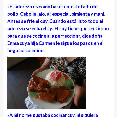
«El aderezo es como hacer un estofado de
pollo. Cebolla, ajo, aji especial, pimienta y maní.
Antes se fríe el cuy. Cuando está listo todo el
aderezo se echa el cy. El cuy tiene que ser tierno
para que se cocine a la perfección», dice doña
Enma cuya hija Carmen le sigue los pasos en el
negocio culinario.
«A mi no me gustaba cocinar cuy, ni siquiera