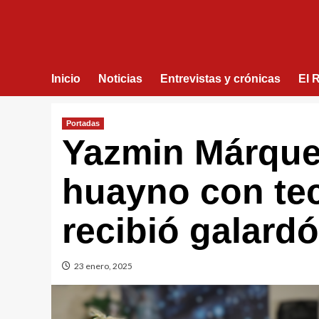
Inicio
Noticias
Entrevistas y crónicas
El 
Portadas
Yazmin Márquez
huayno con te
recibió galard
23 enero, 2025