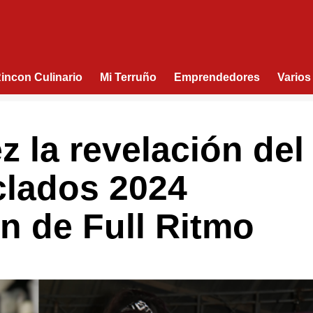
Rincon Culinario
Mi Terruño
Emprendedores
Varios
 la revelación del
clados 2024
ón de Full Ritmo