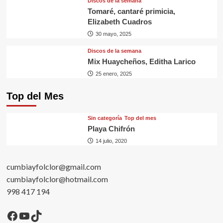
Discos de la semana
Tomaré, cantaré primicia,
Elizabeth Cuadros
30 mayo, 2025
Discos de la semana
Mix Huaycheños, Editha Larico
25 enero, 2025
Top del Mes
Sin categorí­a
Top del mes
Playa Chifrón
14 julio, 2020
cumbiayfolclor@gmail.com
cumbiayfolclor@hotmail.com
998 417 194
Facebook
YouTube
TikTok