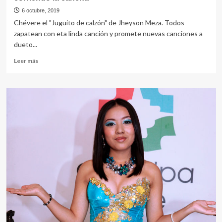
6 octubre, 2019
Chévere el "Juguito de calzón" de Jheyson Meza. Todos
zapatean con eta linda canción y promete nuevas canciones a
dueto...
Leer
Leer más
más
sobre
corriendo
la
cancha