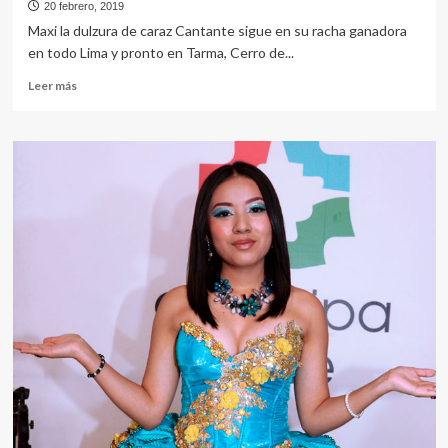
20 febrero, 2019
Maxi la dulzura de caraz Cantante sigue en su racha ganadora
en todo Lima y pronto en Tarma, Cerro de...
Leer
Leer más
más
sobre
Imparable
con
sus
Parranditas