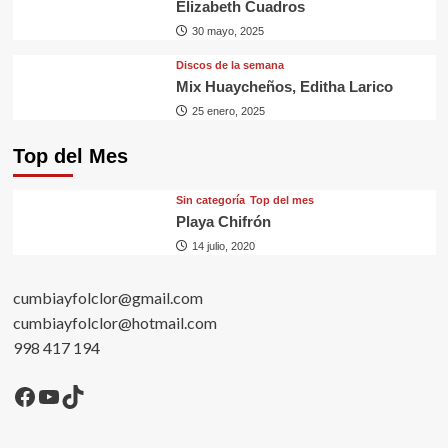
Elizabeth Cuadros
30 mayo, 2025
Discos de la semana
Mix Huaycheños, Editha Larico
25 enero, 2025
Top del Mes
Sin categorí­a
Top del mes
Playa Chifrón
14 julio, 2020
cumbiayfolclor@gmail.com
cumbiayfolclor@hotmail.com
998 417 194
Facebook
YouTube
TikTok