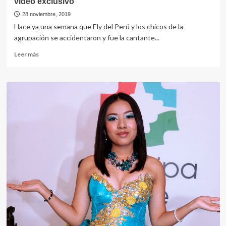
video exclusivo
28 noviembre, 2019
Hace ya una semana que Ely del Perú y los chicos de la
agrupación se accidentaron y fue la cantante...
Leer
Leer más
más
sobre
SE
SALVÓ
DE
ACCIDENTE,
pero
sigue
en
reposo,
video
exclusivo