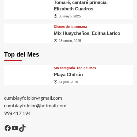
Tomaré, cantaré primicia,
Elizabeth Cuadros
30 mayo, 2025
Discos de la semana
Mix Huaycheños, Editha Larico
25 enero, 2025
Top del Mes
Sin categorí­a
Top del mes
Playa Chifrón
14 julio, 2020
cumbiayfolclor@gmail.com
cumbiayfolclor@hotmail.com
998 417 194
Facebook
YouTube
TikTok