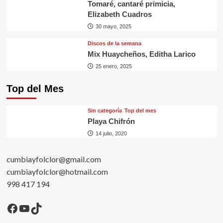
Tomaré, cantaré primicia,
Elizabeth Cuadros
30 mayo, 2025
Discos de la semana
Mix Huaycheños, Editha Larico
25 enero, 2025
Top del Mes
Sin categorí­a
Top del mes
Playa Chifrón
14 julio, 2020
cumbiayfolclor@gmail.com
cumbiayfolclor@hotmail.com
998 417 194
Facebook
YouTube
TikTok