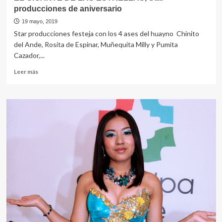
producciones de aniversario
19 mayo, 2019
Star producciones festeja con los 4 ases del huayno Chinito
del Ande, Rosita de Espinar, Muñequita Milly y Pumita
Cazador,...
Leer
Leer más
más
sobre
EL
GIGANTE
DE
LAS
ESTRELLAS,
Star
producciones
de
aniversario