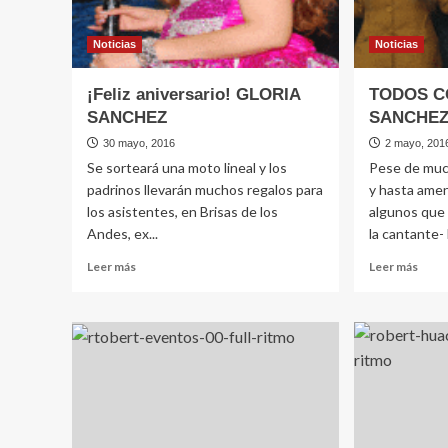
Noticias
Noticias
¡Feliz aniversario! GLORIA
TODOS C
SANCHEZ
SANCHE
30 mayo, 2016
2 mayo, 201
Se sorteará una moto lineal y los
Pese de muc
padrinos llevarán muchos regalos para
y hasta amen
los asistentes, en Brisas de los
algunos que 
Andes, ex...
la cantante- l
Leer
Leer
Leer más
Leer más
más
más
sobre
sobr
¡Feliz
TOD
aniversario!
CON
GLORIA
GLOR
SANCHEZ
SAN