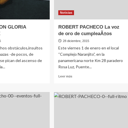
Noticias
ON GLORIA
ROBERT PACHECO La voz
Z
de oro de cumpleaÃ±os
6
28 diciembre, 2015
hos obstáculos,insultos
Este viernes 1 de enero en el local
azas -de pocos, de
“Complejo Naranjito”, en la
se pican del ascenso de
panamericana norte Km 28 paradero
a...
Rosa Luz, Puente...
Leer
Leer más
más
e
sobre
OS
ROBERT
PACHECO
IA
La
CHEZ
voz
de
oro
de