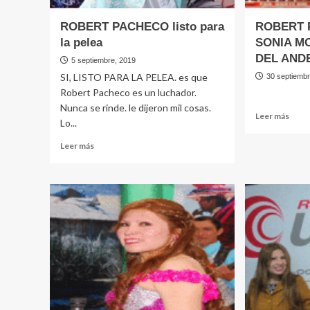
ROBERT PACHECO listo para
ROBERT 
la pelea
SONIA M
DEL AND
5 septiembre, 2019
SI, LISTO PARA LA PELEA. es que
30 septiemb
Robert Pacheco es un luchador.
Nunca se rinde. le dijeron mil cosas.
Leer
Leer más
Lo...
más
sobr
Leer
Leer más
ROB
más
PAC
sobre
CON
ROBERT
SONI
PACHECO
MOR
listo
Y
para
CHIN
la
DEL
pelea
AND
en
YAW
TOR