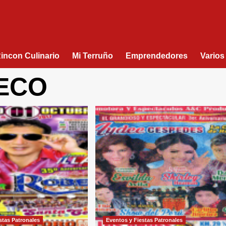
Rincon Culinario
Mi Terruño
Emprendedores
Varios
ECO
stas Patronales
Eventos y Fiestas Patronales