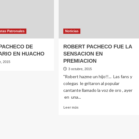
cumpleaÃ±os
stas Patronales
Noticias
PACHECO DE
ROBERT PACHECO FUE LA
ARIO EN HUACHO
SENSACION EN
PREMIACION
e, 2015
3 octubre, 2015
"Robert hazme un hijo!!... Las fans y
colegas le gritaron al popular
cantante llamado la voz de oro , ayer
en una...
Leer
Leer más
más
sobre
ROBERT
PACHECO
FUE