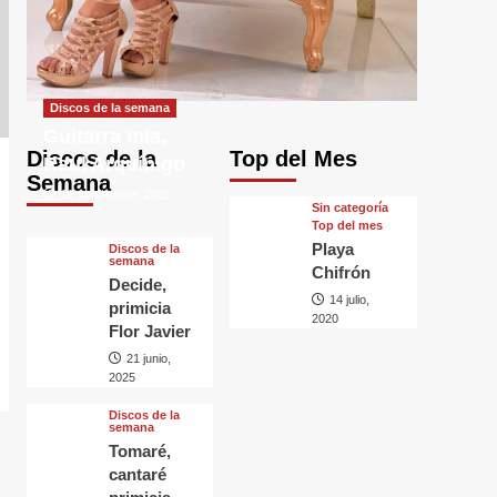
Discos de la semana
Guitarra mía,
Discos de la
Top del Mes
Raul Arquínigo
Semana
29 septiembre, 2025
Sin categorí­a
Top del mes
Playa
Discos de la
semana
Chifrón
Decide,
14 julio,
primicia
2020
Flor Javier
21 junio,
2025
Discos de la
semana
Tomaré,
cantaré