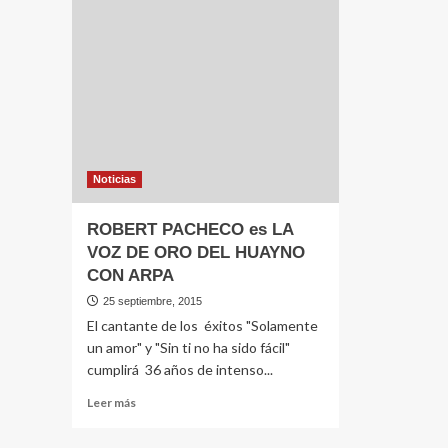
Noticias
ROBERT PACHECO es LA
VOZ DE ORO DEL HUAYNO
CON ARPA
25 septiembre, 2015
El cantante de los éxitos "Solamente
un amor" y "Sin ti no ha sido fácil"
cumplirá 36 años de intenso...
Leer
Leer más
más
sobre