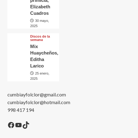
primicia,
Elizabeth
Cuadros
30 mayo,
2025
Discos de la
semana
Mix
Huaycheños,
Editha
Larico
25 enero,
2025
cumbiayfolclor@gmail.com
cumbiayfolclor@hotmail.com
998 417 194
Facebook
YouTube
TikTok