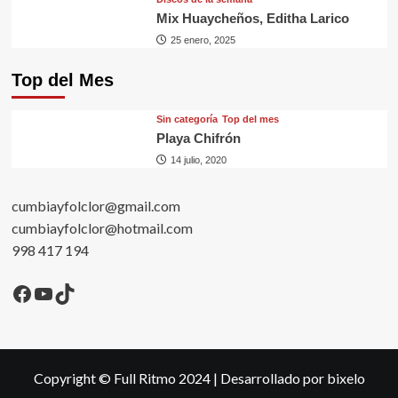
Mix Huaycheños, Editha Larico
25 enero, 2025
Top del Mes
Sin categorí­a
Top del mes
Playa Chifrón
14 julio, 2020
cumbiayfolclor@gmail.com
cumbiayfolclor@hotmail.com
998 417 194
Facebook
YouTube
TikTok
Copyright © Full Ritmo 2024
|
Desarrollado por bixelo