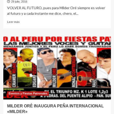
29 julio, 2016
VOLVER AL FUTURO, pues para Milder Oré siempre es volver
al futuro y a cada instante me dice, chero, el...
Leer
Leer más
más
sobre
MILDER
ORE
INAUGURÓ
SU
PEÑA
disco
EN
LIMA
Eventos y Fiestas Patronales
MILDER ORÈ INAUGURA PEÑA INTERNACIONAL
«MILDER»