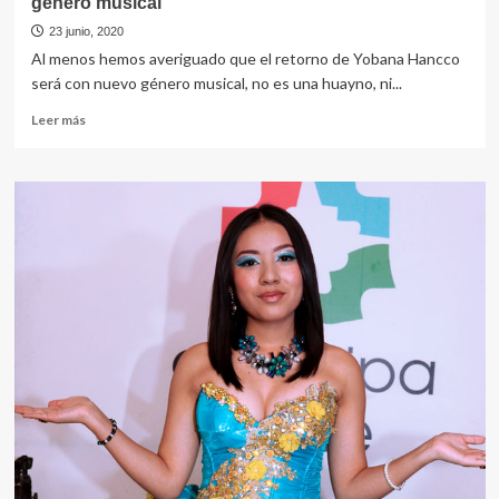
género musical
23 junio, 2020
Al menos hemos averiguado que el retorno de Yobana Hancco
será con nuevo género musical, no es una huayno, ni...
Leer
Leer más
más
sobre
El
gran
retorno…
Yobana
Hancco
con
nuevo
género
musical