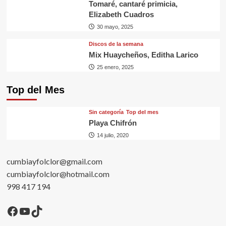
Tomaré, cantaré primicia,
Elizabeth Cuadros
30 mayo, 2025
Discos de la semana
Mix Huaycheños, Editha Larico
25 enero, 2025
Top del Mes
Sin categorí­a
Top del mes
Playa Chifrón
14 julio, 2020
cumbiayfolclor@gmail.com
cumbiayfolclor@hotmail.com
998 417 194
Facebook
YouTube
TikTok