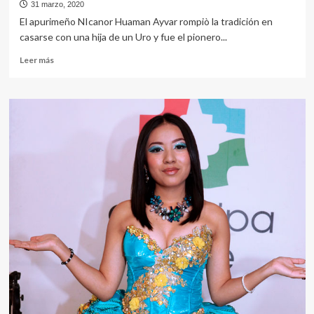
31 marzo, 2020
El apurimeño NIcanor Huaman Ayvar rompiò la tradición en
casarse con una hija de un Uro y fue el pionero...
Leer
Leer más
más
sobre
EL
YERNO
DE
LOS
UROS