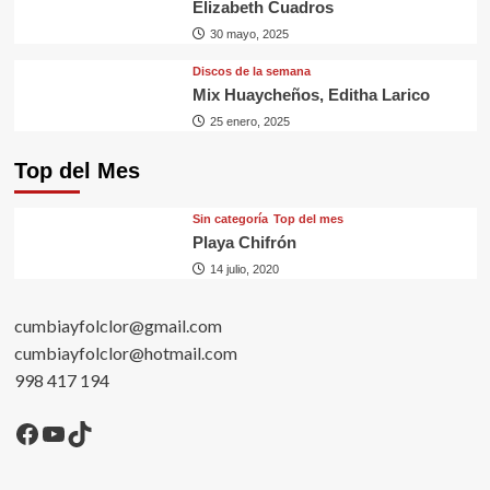
Elizabeth Cuadros
30 mayo, 2025
Discos de la semana
Mix Huaycheños, Editha Larico
25 enero, 2025
Top del Mes
Sin categorí­a
Top del mes
Playa Chifrón
14 julio, 2020
cumbiayfolclor@gmail.com
cumbiayfolclor@hotmail.com
998 417 194
Facebook
YouTube
TikTok