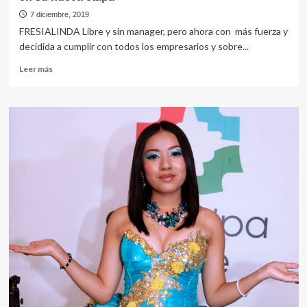
7 diciembre, 2019
FRESIALINDA Libre y sin manager, pero ahora con más fuerza y
decidida a cumplir con todos los empresarios y sobre...
Leer
Leer más
más
sobre
en
su
nueva
etapa