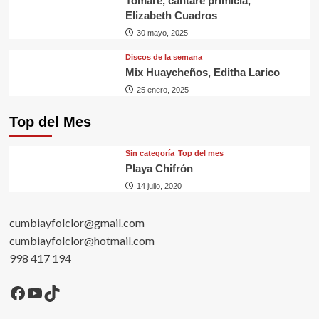
Tomaré, cantaré primicia,
Elizabeth Cuadros
30 mayo, 2025
Discos de la semana
Mix Huaycheños, Editha Larico
25 enero, 2025
Top del Mes
Sin categorí­a
Top del mes
Playa Chifrón
14 julio, 2020
cumbiayfolclor@gmail.com
cumbiayfolclor@hotmail.com
998 417 194
Facebook
YouTube
TikTok