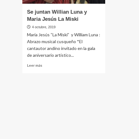
Se juntan Willian Luna y
Maria Jesús La Miski
4 octubre, 2019
María Jesús “La Miski” y William Luna :
Abrazo musical cusqueño *El
cantautor andino invitado en la gala
de aniversario artístico...
Leer
Leer más
más
sobre
Se
juntan
Willian
Luna
y
Maria
Jesús
La
Miski