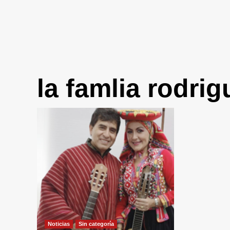
la famlia rodrig
Noticias
Sin categorí­a