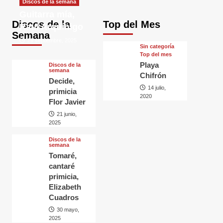
Discos de la semana
Guitarra mía,
Discos de la
Top del Mes
Raul Arquínigo
Semana
29 septiembre, 2025
Sin categorí­a
Top del mes
Playa
Discos de la
semana
Chifrón
Decide,
14 julio,
primicia
2020
Flor Javier
21 junio,
2025
Discos de la
semana
Tomaré,
cantaré
primicia,
Elizabeth
Cuadros
30 mayo,
2025