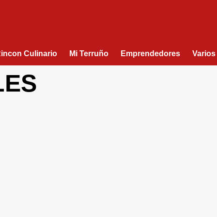
Rincon Culinario
Mi Terruño
Emprendedores
Varios
LES