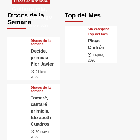
Discos de la semana
Guitarra mía,
Discos de la
Top del Mes
Raul Arquínigo
Semana
29 septiembre, 2025
Sin categorí­a
Top del mes
Playa
Discos de la
semana
Chifrón
Decide,
14 julio,
primicia
2020
Flor Javier
21 junio,
2025
Discos de la
semana
Tomaré,
cantaré
primicia,
Elizabeth
Cuadros
30 mayo,
2025