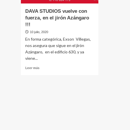
DAVA STUDIOS vuelve con
fuerza, en el jirón Azángaro
!!!
10 julio, 2020
En forma categórica, Exson Villegas,
nos asegura que sigue en el jirón
Azángaro, en el edificio 630, y ya
viene...
Leer
Leer más
más
sobre
DAVA
STUDIOS
vuelve
con
fuerza,
en
el
jirón
Azángaro