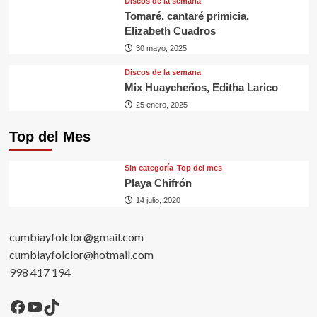
Discos de la semana
Tomaré, cantaré primicia,
Elizabeth Cuadros
30 mayo, 2025
Discos de la semana
Mix Huaycheños, Editha Larico
25 enero, 2025
Top del Mes
Sin categorí­a
Top del mes
Playa Chifrón
14 julio, 2020
cumbiayfolclor@gmail.com
cumbiayfolclor@hotmail.com
998 417 194
Facebook
YouTube
TikTok