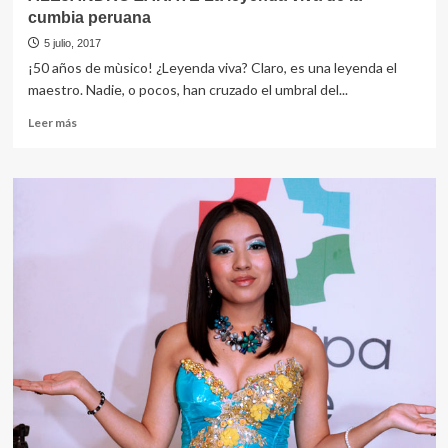
cumbia peruana
5 julio, 2017
¡50 años de mùsico! ¿Leyenda viva? Claro, es una leyenda el
maestro. Nadie, o pocos, han cruzado el umbral del...
Leer
Leer más
más
sobre
ALEJANDRO
ZARATE
La
leyenda
viva
de
la
cumbia
peruana