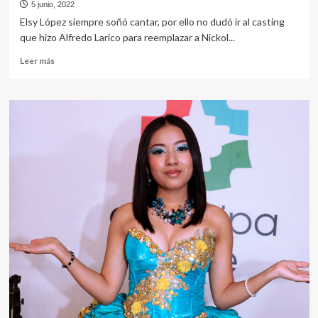
5 junio, 2022
Elsy López siempre soñó cantar, por ello no dudó ir al casting
que hizo Alfredo Larico para reemplazar a Nickol...
Leer
Leer más
más
sobre
elsy
lópez
alza
vuelo
con
el
salay