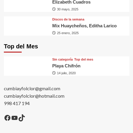
Elizabeth Cuadros
30 mayo, 2025
Discos de la semana
Mix Huaycheños, Editha Larico
25 enero, 2025
Top del Mes
Sin categorí­a
Top del mes
Playa Chifrón
14 julio, 2020
cumbiayfolclor@gmail.com
cumbiayfolclor@hotmail.com
998 417 194
Facebook
YouTube
TikTok