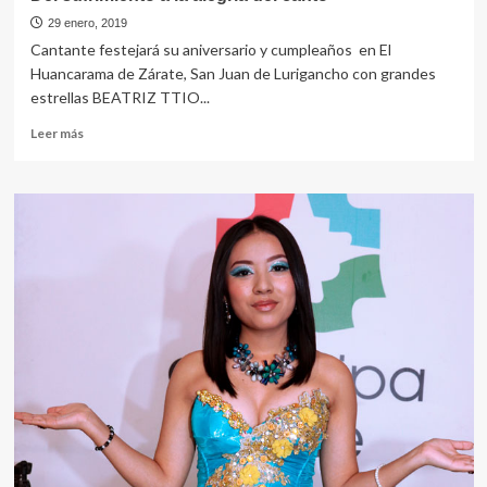
29 enero, 2019
Cantante festejará su aniversario y cumpleaños en El
Huancarama de Zárate, San Juan de Lurigancho con grandes
estrellas BEATRIZ TTIO...
Leer
Leer más
más
sobre
Del
sufrimiento
a
la
alegría
del
canto