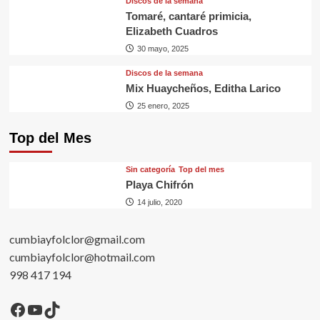
Discos de la semana
Tomaré, cantaré primicia,
Elizabeth Cuadros
30 mayo, 2025
Discos de la semana
Mix Huaycheños, Editha Larico
25 enero, 2025
Top del Mes
Sin categorí­a
Top del mes
Playa Chifrón
14 julio, 2020
cumbiayfolclor@gmail.com
cumbiayfolclor@hotmail.com
998 417 194
Facebook
YouTube
TikTok