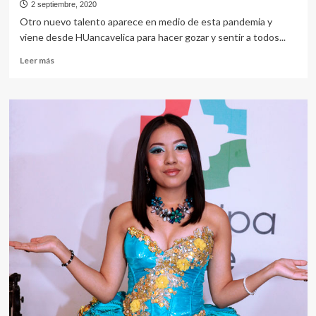
2 septiembre, 2020
Otro nuevo talento aparece en medio de esta pandemia y
viene desde HUancavelica para hacer gozar y sentir a todos...
Leer
Leer más
más
sobre
Adrián
el
cazador
de
fans
enamoradas