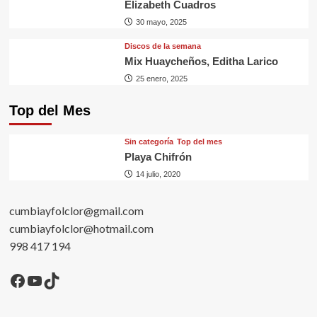
Elizabeth Cuadros
30 mayo, 2025
Discos de la semana
Mix Huaycheños, Editha Larico
25 enero, 2025
Top del Mes
Sin categorí­a
Top del mes
Playa Chifrón
14 julio, 2020
cumbiayfolclor@gmail.com
cumbiayfolclor@hotmail.com
998 417 194
Facebook
YouTube
TikTok