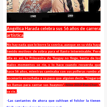
Angélica Harada celebra sus 56 años de carrera
artística
No hay nada que le borre la sonrisa, aunque en su vida haya
tenido motivos de sobra para el llanto interminable. Pero
ella es así, la Princesita de Yungay no finge, hasta de los
malos momentos se ríe, y lo hace cuando recuerda que
hace 56 años, mientras caminaba con sus polleras rumbo al
escenario escuchaba a su paso que alguien decía: “Llegaron
las llamas para cantar sus huaynos”.
Nike 2017 Pas Cher
Y
se ríe..
.
-Las cantantes de ahora que cultivan el folclor la tienen