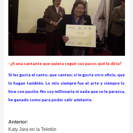
-¿A una cantante que quiera seguir sus pasos qué le diría?
Si les gusta el canto, que canten; si le gusta otro oficio, que
lo hagan también. Lo mío siempre fue el arte y siempre lo
hice con pasión. No soy millonaria ni nada que se le parezca,
he ganado como para poder salir adelante.
Navegación
Anterior:
Katy Jara en la Teletón
de