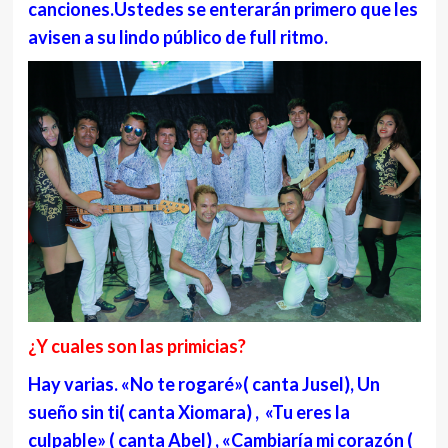
canciones.Ustedes se enterarán primero que les
avisen a su lindo público de full ritmo.
¿Y cuales son las primicias?
Hay varias. «No te rogaré»( canta Jusel), Un
sueño sin ti( canta Xiomara) , «Tu eres la
culpable» ( canta Abel) , «Cambiaría mi corazón (