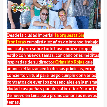
Desde la ciudad imperial,
la orquesta Sin
Fronteras
cumplirá diez años de intenso trabajo
musical pero sobre todo buscando su propio
estilo con nuevos temas, con canciones inéditas
inspiradas de su directo
r Grimaldo Rojas
que
anuncia el lanzamiento de más primicias, en un
concierto virtual para luego cumplir con varios
contratos de eventos presenciales en la misma
ciudad cusqueña y pueblos al interior. Y pronto
de nuevo en Lima para promocionar sus nuevos
temas.