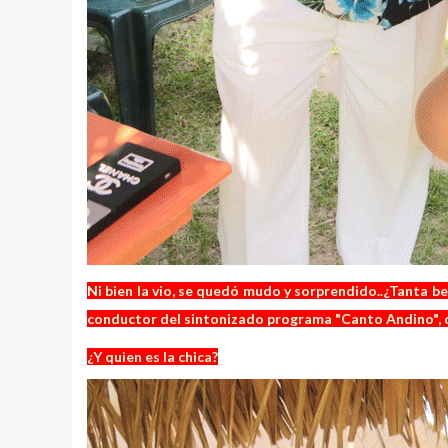
Ni bien la vio, se quedó mudo y sorprendido..¿Tanta be
conductor del sintonizado programa "Canto Andino", 
¿Y quien es la chica?