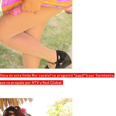
lleza en esta linda flor canela? se preguntó "papá" Isaac Sarmiento,
que se propala por ATV y Red Global.