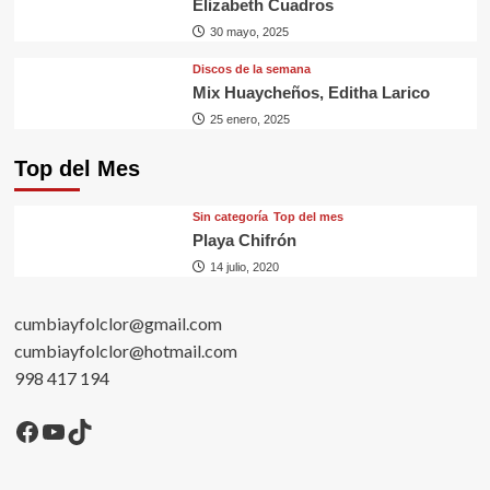
Elizabeth Cuadros
30 mayo, 2025
Discos de la semana
Mix Huaycheños, Editha Larico
25 enero, 2025
Top del Mes
Sin categorí­a
Top del mes
Playa Chifrón
14 julio, 2020
cumbiayfolclor@gmail.com
cumbiayfolclor@hotmail.com
998 417 194
Facebook
YouTube
TikTok