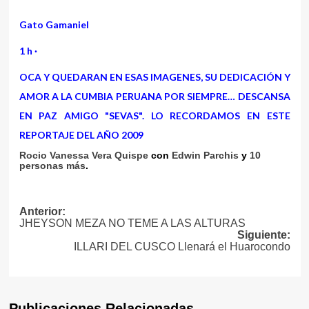
Gato Gamaniel
1 h
·
OCA Y QUEDARAN EN ESAS IMAGENES, SU DEDICACIÓN Y
AMOR A LA CUMBIA PERUANA POR SIEMPRE… DESCANSA
EN PAZ AMIGO "SEVAS". LO RECORDAMOS EN ESTE
REPORTAJE DEL AÑO 2009
Rocio Vanessa Vera Quispe
con
Edwin Parchis
y
10
personas más
.
Navegación
Anterior:
JHEYSON MEZA NO TEME A LAS ALTURAS
de
Siguiente:
ILLARI DEL CUSCO Llenará el Huarocondo
entradas
Publicaciones Relacionadas