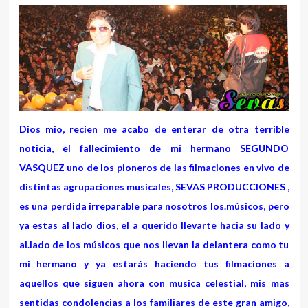
Dios mio, recien me acabo de enterar de otra terrible
noticia, el fallecimiento de mi hermano SEGUNDO
VASQUEZ uno de los pioneros de las filmaciones en vivo de
distintas agrupaciones musicales, SEVAS PRODUCCIONES ,
es una perdida irreparable para nosotros los.músicos, pero
ya estas al lado dios, el a querido llevarte hacia su lado y
al.lado de los músicos que nos llevan la delantera como tu
mi hermano y ya estarás haciendo tus filmaciones a
aquellos que siguen ahora con musica celestial, mis mas
sentidas condolencias a los familiares de este gran amigo,