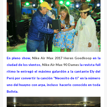
En pleno show,
Nike Air Max 2017 Heren Goedkoop
en la
ciudad de los vientos,
Nike Air Max 90 Dames
la revista full
ritmo le entregó el máximo galardón a la cantante Ely del
Perú por convertir la canción “Necesito de ti” en la número
uno del huayno con arpa, incluso hacerlo conocido en toda
Bolivia.