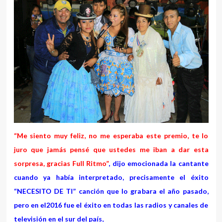
“Me siento muy feliz, no me esperaba este premio, te lo
juro que jamás pensé que ustedes me iban a dar esta
sorpresa, gracias Full Ritmo”
, dijo emocionada la cantante
cuando ya había interpretado, precisamente el éxito
“NECESITO DE TI” canción que lo grabara el año pasado,
pero en el2016 fue el éxito en todas las radios y canales de
televisión en el sur del país,