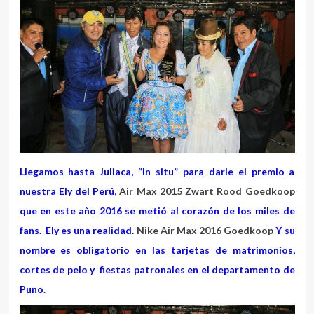
Llegamos hasta Juliaca, “In situ” para darle el premio a
nuestra Ely del Perú,
Air Max 2015 Zwart Rood Goedkoop
que en este año 2016 se metió al corazón de los miles de
fans. Ely es una realidad.
Nike Air Max 2016 Goedkoop
Y su
nombre es obligatorio en las tarjetas de matrimonios,
cortes de pelo y fiestas patronales en el departamento de
Puno.