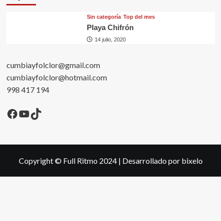
Sin categorí­a
Top del mes
Playa Chifrón
14 julio, 2020
cumbiayfolclor@gmail.com
cumbiayfolclor@hotmail.com
998 417 194
Facebook
YouTube
TikTok
Copyright © Full Ritmo 2024
|
Desarrollado por bixelo