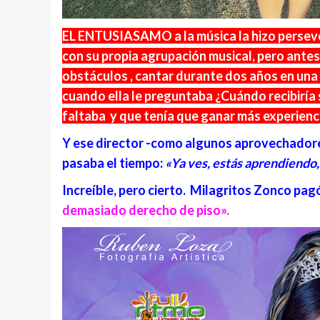
EL ENTUSIASAMO a la música la hizo perseve
con su propia agrupación musical, pero antes
obstáculos , cantar durante dos años en una 
cuando ella le preguntaba ¿Cuándo recibiría 
faltaba y que tenía que ganar más experienci
Y ese director -como algunos aprovechadore
pasaba el tiempo:
«Ya ves, estás aprendiendo,
Increíble
, pero cierto. Milagritos Zonco pag
demasiado derecho de piso».