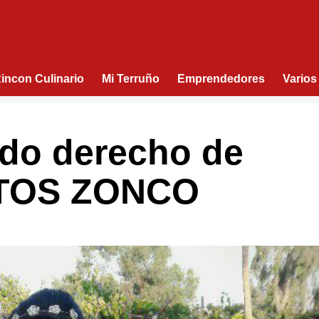
Rincon Culinario
Mi Terruño
Emprendedores
Varios
do derecho de
ITOS ZONCO