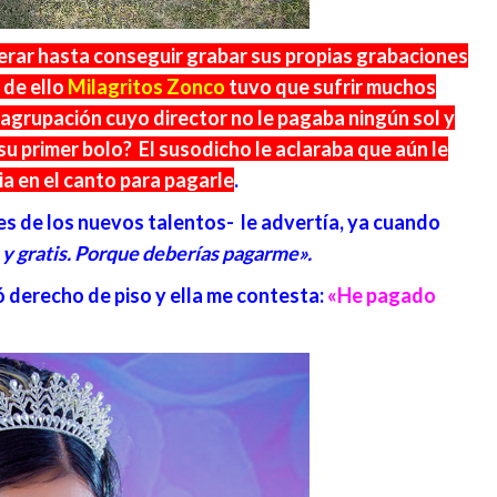
rar hasta conseguir grabar sus propias grabaciones
 de ello
Milagritos
Zonco
tuvo que sufrir muchos
agrupación cuyo director no le pagaba ningún sol y
su primer bolo? El susodicho le aclaraba que aún le
a en el canto para pagarle
.
s de los nuevos talentos- le advertía, ya cuando
 y gratis. Porque deberías pagarme».
ó derecho de piso y ella me contesta:
«He pagado