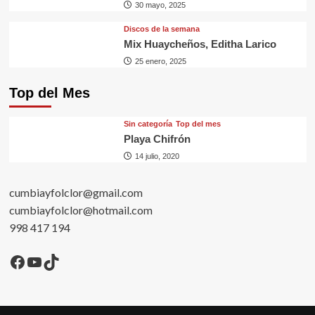
30 mayo, 2025
Discos de la semana
Mix Huaycheños, Editha Larico
25 enero, 2025
Top del Mes
Sin categorí­a
Top del mes
Playa Chifrón
14 julio, 2020
cumbiayfolclor@gmail.com
cumbiayfolclor@hotmail.com
998 417 194
Facebook
YouTube
TikTok