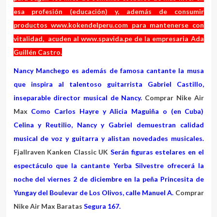
esa profesión (educación) y, además de consumir
productos
www.kokendelperu.com
para mantenerse con
vitalidad, acuden al
www.spavida.pe
de la empresaria Ada
Guillén Castro.
Nancy Manchego es además de famosa cantante la musa
que inspira al talentoso guitarrista Gabriel Castillo,
inseparable director musical de Nancy.
Comprar Nike Air
Max
Como Carlos Hayre y Alicia Maguiña o (en Cuba)
Celina y Reutilio, Nancy y Gabriel demuestran calidad
musical de voz y guitarra y alistan novedades musicales.
Fjallraven Kanken Classic UK
Serán figuras estelares en el
espectáculo que la cantante Yerba Silvestre ofrecerá la
noche del viernes 2 de diciembre en la peña Princesita de
Yungay del Boulevar de Los Olivos, calle Manuel A.
Comprar
Nike Air Max Baratas
Segura 167.