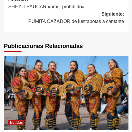
Navegación
SHEYLI PAUCAR «amor prohibido»
de
Siguiente:
entradas
PUMITA CAZADOR de lustrabotas a cantante
Publicaciones Relacionadas
Noticias