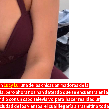
on
Lucy Lu,
una de las chicas animadoras de la
dia, pero ahora nos han dateado que se encuentra en la
ndio con un capo televisivo para hacer realidad un
dad de los vientos, el cual llegaría a trasmitir a toda