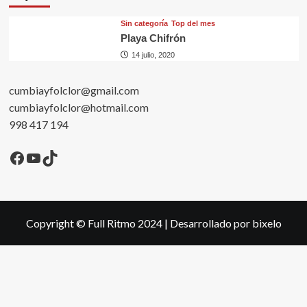
Sin categorí­a
Top del mes
Playa Chifrón
14 julio, 2020
cumbiayfolclor@gmail.com
cumbiayfolclor@hotmail.com
998 417 194
Facebook
YouTube
TikTok
Copyright © Full Ritmo 2024
|
Desarrollado por bixelo