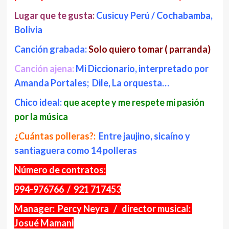
Lugar que te gusta:
Cusicuy Perú / Cochabamba,
Bolivia
Canción grabada:
Solo quiero tomar ( parranda)
Canción ajena:
Mi Diccionario, interpretado por
Amanda Portales; Dile, La orquesta…
Chico ideal:
que acepte y me respete mi pasión
por la música
¿Cuántas polleras?:
Entre jaujino, sicaíno y
santiaguera como 14 polleras
Número de contratos:
994-976766 / 921 717453
Manager: Percy Neyra / director musical:
Josué Mamani