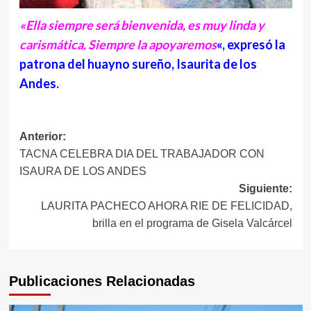
«Ella siempre será bienvenida, es muy linda y
carismática. Siempre la apoyaremos
«, expresó la
patrona del huayno sureño, Isaurita de los
Andes.
Navegación
Anterior:
TACNA CELEBRA DIA DEL TRABAJADOR CON
de
ISAURA DE LOS ANDES
entradas
Siguiente:
LAURITA PACHECO AHORA RIE DE FELICIDAD,
brilla en el programa de Gisela Valcárcel
Publicaciones Relacionadas