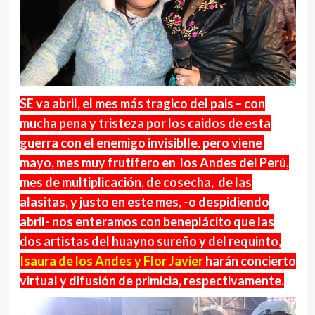
SE va abril, el mes más tragico del pais – con
mucha pena y tristeza por los caidos de esta
guerra con el enemigo invisiblle. pero viene
mayo, mes muy frutífero en los Andes del Perú,
mes de multiplicación, de cosecha, de las
alasitas, y justo en este mes, -o despidiendo
abril- nos enteramos con beneplácito que las
dos artistas del huayno sureño y del requinto,
Isaura de los Andes y Flor Javier
harán concierto
virtual y difusión de primicia, respectivamente.