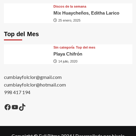
Discos de la semana
Mix Huaycheños, Editha Larico
25 enero, 2025
Top del Mes
Sin categorí­a
Top del mes
Playa Chifrón
14 julio, 2020
cumbiayfolclor@gmail.com
cumbiayfolclor@hotmail.com
998 417 194
Facebook
YouTube
TikTok
Copyright © Full Ritmo 2024
|
Desarrollado por bixelo