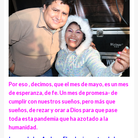
Por eso ,
decimos
, que el mes de mayo, es un mes
de esperanza, de fe. Un mes de promesa- de
cumplir con nuestros sueños, pero más que
sueños, de rezar y orar a Dios para que pase
toda esta pandemia que ha azotado a la
humanidad.