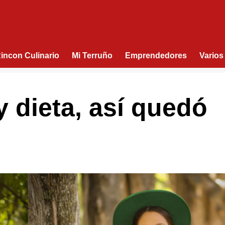
Rincon Culinario
Mi Terruño
Emprendedores
Varios
 y dieta, así quedó