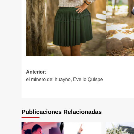
Navegación
Anterior:
el minero del huayno, Evelio Quispe
de
entradas
Publicaciones Relacionadas