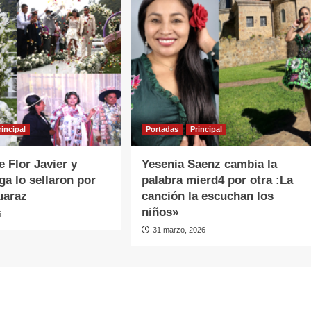
rincipal
Portadas
Principal
e Flor Javier y
Yesenia Saenz cambia la
ga lo sellaron por
palabra mierd4 por otra :La
Huaraz
canción la escuchan los
niños»
6
31 marzo, 2026