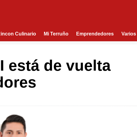
Rincon Culinario
Mi Terruño
Emprendedores
Varios
I está de vuelta
dores