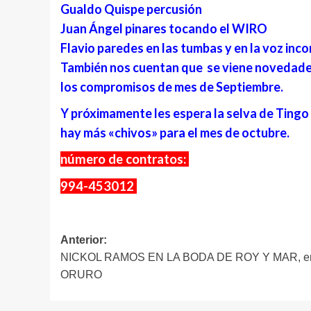
Gualdo Quispe percusión
Juan Ángel pinares tocando el WIRO
Flavio paredes en las tumbas y en la voz in
También nos cuentan que se viene novedades
los compromisos de mes de Septiembre.
Y próximamente les espera la selva de Tingo
hay más «chivos» para el mes de octubre.
número de contratos:
994-453012
Navegación
Anterior:
NICKOL RAMOS EN LA BODA DE ROY Y MAR, e
de
ORURO
entradas