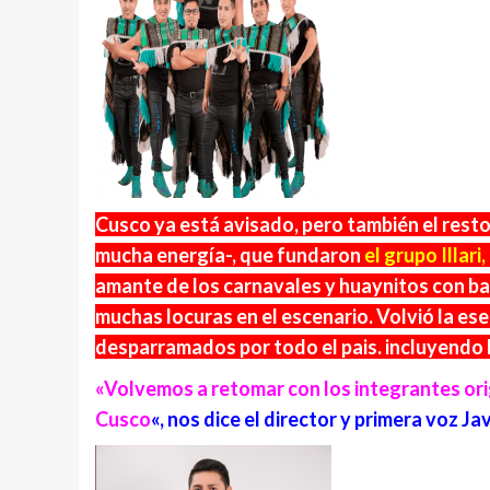
Cusco ya está avisado, pero también el resto 
mucha energía-, que fundaron
el grupo Illari,
amante de los carnavales y huaynitos con ba
muchas locuras en el escenario. Volvió la ese
desparramados por todo el pais. incluyendo B
«Volvemos a retomar con los integrantes ori
Cusco
«, nos dice el director y primera voz Ja