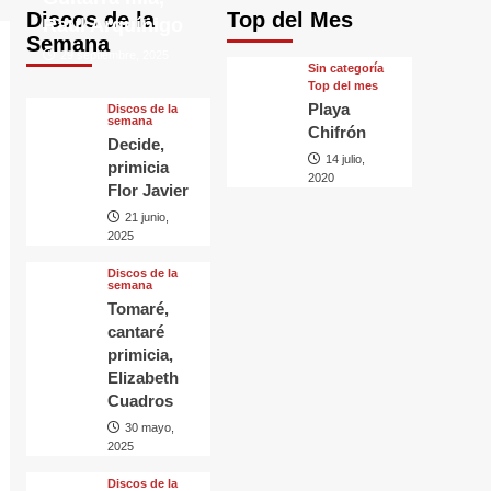
Discos de la
Top del Mes
Raul Arquínigo
Semana
29 septiembre, 2025
Sin categorí­a
Top del mes
Playa
Discos de la
semana
Chifrón
Decide,
14 julio,
primicia
2020
Flor Javier
21 junio,
2025
Discos de la
semana
Tomaré,
cantaré
primicia,
Elizabeth
Cuadros
30 mayo,
2025
Discos de la