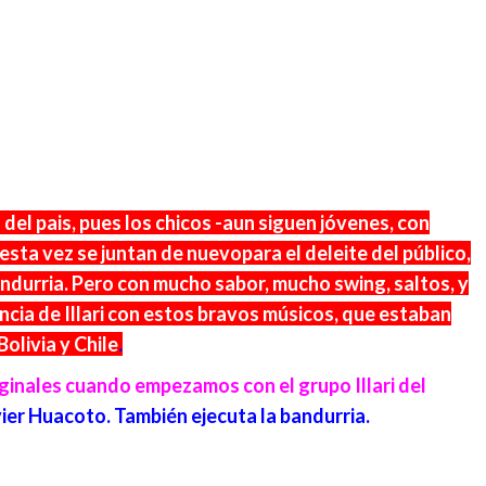
del pais, pues los chicos -aun siguen jóvenes, con
esta vez se juntan de nuevopara el deleite del público,
ndurria. Pero con mucho sabor, mucho swing, saltos, y
ncia de Illari con estos bravos músicos, que estaban
olivia y Chile
.
ginales cuando empezamos con el grupo Illari del
vie
r Huacoto. También ejecuta la bandurria.