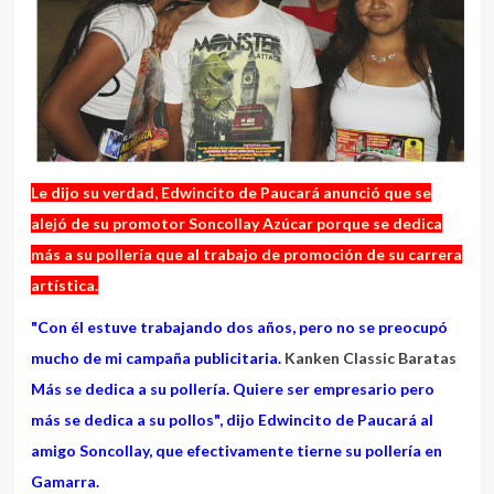
Le dijo su verdad, Edwincito de Paucará anunció que se
alejó de su promotor Soncollay Azúcar porque se dedica
más a su pollería que al trabajo de promoción de su carrera
artística.
"Con él estuve trabajando dos años, pero no se preocupó
mucho de mi campaña publicitaria.
Kanken Classic Baratas
Más se dedica a su pollería. Quiere ser empresario pero
más se dedica a su pollos", dijo Edwincito de Paucará al
amigo Soncollay, que efectivamente tierne su pollería en
Gamarra.