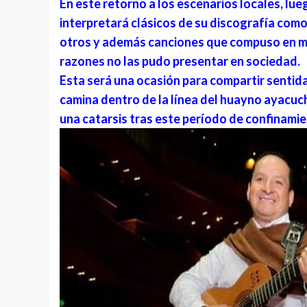
En este retorno a los escenarios locales, lu
interpretará clásicos de su discografía como
otros y además canciones que compuso en me
razones no las pudo presentar en sociedad.
Esta será una ocasión para compartir sentida
camina dentro de la línea del huayno ayacu
una catarsis tras este período de confinamie