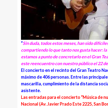
“
Sin duda, todos estos meses, han sido difícile
compartiendo lo que tanto nos gusta hacer: la
estamos a punto de concretarlo en el Gran Teat
este reencuentro con nuestro público el 22 d
El concierto en el recinto del Gran Teatro N
máximo de 406 personas. Entre las principale
mascarilla, cumplimiento de la distancia soci
asistente.
Las entradas para el concierto “Música de nue
Nacional (
Av. Javier Prado Este 2225, San Bor