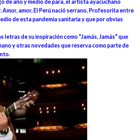
ego de año y medio de para, el artista ayacuchano
: Amor, amor, El Perú nació serrano, Profesorita entre
dio de esta pandemia sanitaria y que por obvias
s letras de su inspiración como “Jamás, Jamás” que
chano y otras novedades que reserva como parte de
nto.