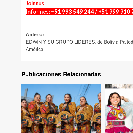
Joinnus.
Informes: +51 993 549 244 / +51 999 910 
Navegación
Anterior:
EDWIN Y SU GRUPO LIDERES, de Bolivia Pa to
de
América
entradas
Publicaciones Relacionadas