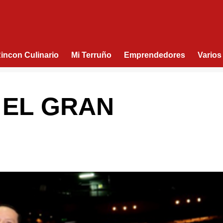
Rincon Culinario
Mi Terruño
Emprendedores
Varios
 EL GRAN