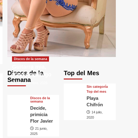
Discos de la semana
Guitarra mía,
Discos de la
Top del Mes
Raul Arquínigo
Semana
29 septiembre, 2025
Sin categorí­a
Top del mes
Playa
Discos de la
semana
Chifrón
Decide,
14 julio,
primicia
2020
Flor Javier
21 junio,
2025