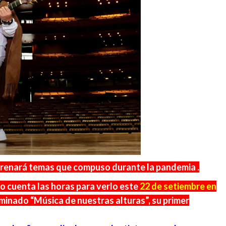
strenará temas que compuso durante la pandemia .
o cuenta las horas para verlo este
22 de setiembre en
minado “Música de nuestras alturas”, su primer