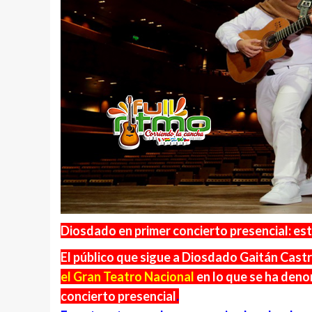
Diosdado en primer concierto presencial: e
El público que sigue a Diosdado Gaitán Castr
el Gran Teatro Nacional
en lo que se ha deno
concierto presencial
.