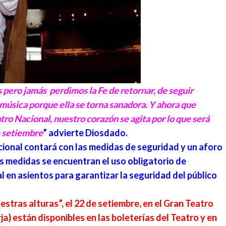
s pero jamás perdimos la Fe de retornar, de seguir
 música porque ella se torna sanadora. Y ahora que
ro Nacional, nuestro corazón se agita por lo que será
e setiembre
” advierte Diosdado.
acional contará con las medidas de seguridad y un aforo
s medidas se encuentran el uso obligatorio de
al en asientos para garantizar la seguridad del público
stras alturas”, el 22 de setiembre, en el Gran Teatro
ja
) están disponibles en las boleterías del Teatro y en