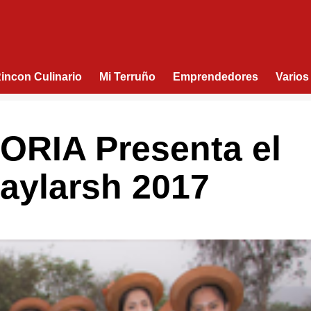
Rincon Culinario
Mi Terruño
Emprendedores
Varios
RIA Presenta el
aylarsh 2017