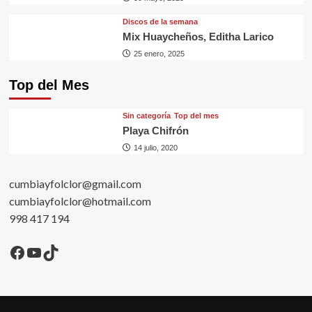
Discos de la semana
Mix Huaycheños, Editha Larico
25 enero, 2025
Top del Mes
Sin categorí­a
Top del mes
Playa Chifrón
14 julio, 2020
cumbiayfolclor@gmail.com
cumbiayfolclor@hotmail.com
998 417 194
Facebook
YouTube
TikTok