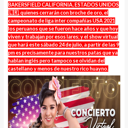
BAKERSFIELD CALIFORNIA, ESTADOS UNIDOS
🇱🇷, quienes cerrarán con broche de oro, el
campeonato de liga inter compañías USA 2021
los peruanos que se fueron hace años y que hoy
viven y trabajan por esos lares; y el show virtual
que hará este sábado 24 de julio, a partir de las 9
pm es precisamente para nuestros patas que ya
hablan inglés pero tampoco se olvidan del
castellano y menos de nuestro rico huayno.