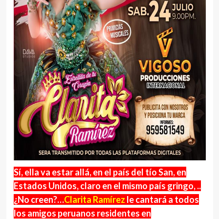
Sí, ella va estar allá, en el país del tío San, en
Estados Unidos, claro en el mismo país gringo, ..
¿No creen?…
Clarita Ramírez
le cantará a todos
los amigos peruanos residentes en