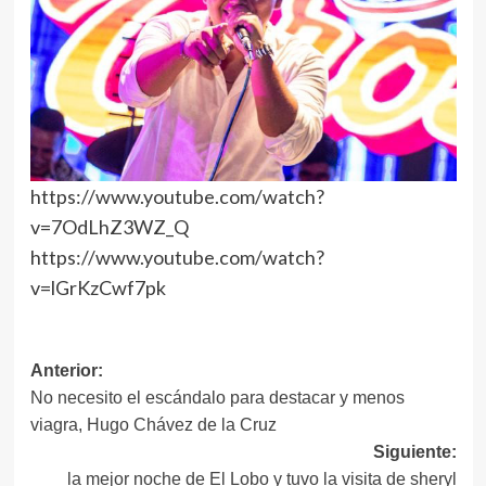
https://www.youtube.com/watch?
v=7OdLhZ3WZ_Q
https://www.youtube.com/watch?
v=lGrKzCwf7pk
Navegación
Anterior:
No necesito el escándalo para destacar y menos
de
viagra, Hugo Chávez de la Cruz
entradas
Siguiente:
la mejor noche de El Lobo y tuvo la visita de sheryl