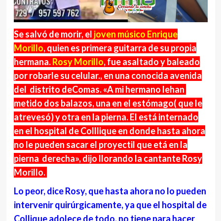
Se salvó de morir, el
joven músico Enrique
Morillo
, quien es primera guitarra de su propia
hermana.
Rosy Morillo
, fue asaltado y baleado
por robarle su celular., en una conocida avenida
del distrito deComas. «A mi hermano lehan
metido dos balazos, una en el estómago( que le
atrevesó) y otra en la pierna. El está internado
en el hospital de Colllique en donde hasta ahora
no le pueden sacar el proyectil que etá en la
pierna derecha», dijo llorando la cantante Rosy
Morillo.
Lo peor, dice Rosy, que hasta ahora no lo pueden
intervenir quirúrgicamente, ya que el hospital de
Collique adolece de todo, no tiene para hacer