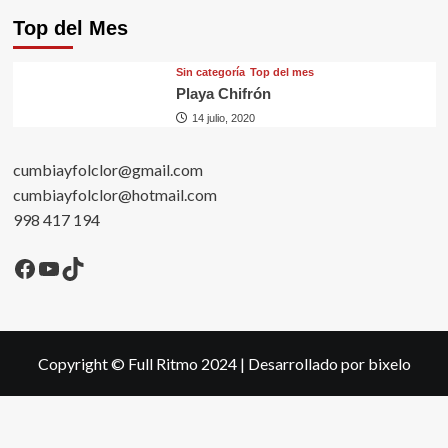
Top del Mes
Sin categorí­a
Top del mes
Playa Chifrón
14 julio, 2020
cumbiayfolclor@gmail.com
cumbiayfolclor@hotmail.com
998 417 194
Facebook
YouTube
TikTok
Copyright © Full Ritmo 2024
|
Desarrollado por bixelo