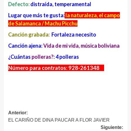
Defecto:
distraída, temperamental
Lugar que más te gusta:
la naturaleza, el campo
de Salamanca / Machu Picchu
Canción grabada:
Fortaleza necesito
Canción
ajena:
Vida de mi vida, música boliviana
¿Cuántas
polleras?
: 4 polleras
Número para contratos: 928-261348
Navegación
Anterior:
EL CARIÑO DE DINA PAUCAR A FLOR JAVIER
de
Siguiente: