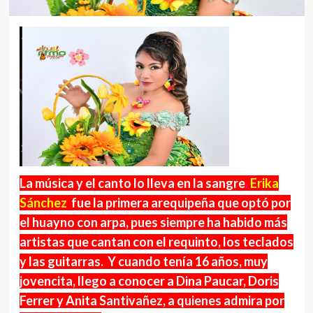
La música y el canto lo lleva en la sangre
.
Erika
Sánchez
fue la primera arequipeña que optó por
el huayno con arpa, pues siempre ha habido más
artistas que cantan con el requinto, los teclados
y las guitarras. Y cuando tenía 16 años, muy
jovencita, llego a conocer a Dina Paucar, Doris
Ferrer y Anita Santivañez, a quienes admira por