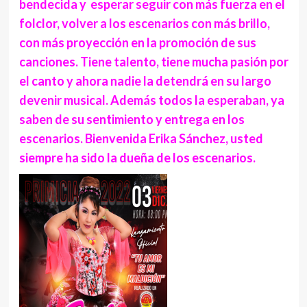
bendecida y esperar seguir con más fuerza en el
folclor, volver a los escenarios con más brillo,
con más proyección en la promoción de sus
canciones. Tiene talento, tiene mucha pasión por
el canto y ahora nadie la detendrá en su largo
devenir musical. Además todos la esperaban, ya
saben de su sentimiento y entrega en los
escenarios. Bienvenida Erika Sánchez, usted
siempre ha sido la dueña de los escenarios.