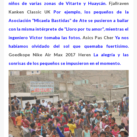
niños de varias zonas de Vitarte y Huaycán.
Fjallraven
Kanken Classic UK
Por ejemplo, los pequeños de la
Asociación “Micaela Bastidas” de Ate se pusieron a bailar
con la misma intérprete de “Lloro por tu amor”, mientras el
ingeniero Víctor tomaba las fotos.
Asics Pas Cher
Ya nos
habíamos olvidado del sol que quemaba fuertísimo.
Goedkope Nike Air Max 2017 Heren
La alegría y las
sonrisas de los pequeños se impusieron en el momento.