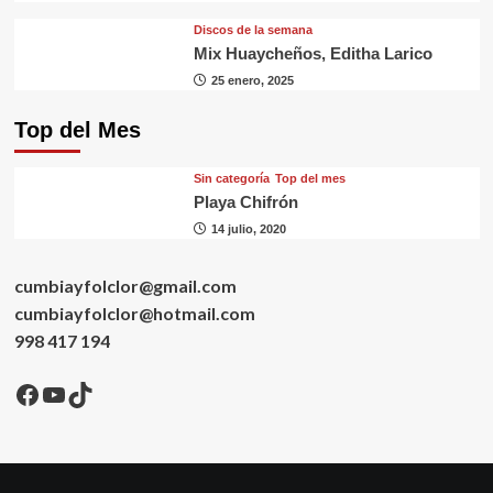
Discos de la semana
Mix Huaycheños, Editha Larico
25 enero, 2025
Top del Mes
Sin categorí­a
Top del mes
Playa Chifrón
14 julio, 2020
cumbiayfolclor@gmail.com
cumbiayfolclor@hotmail.com
998 417 194
Facebook
YouTube
TikTok