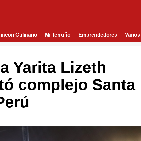
Rincon Culinario
Mi Terruño
Emprendedores
Varios
a Yarita Lizeth
tó complejo Santa
Perú