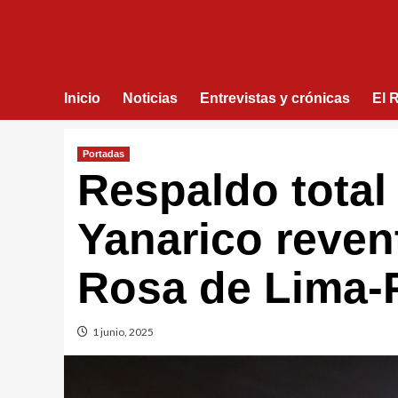
Inicio
Noticias
Entrevistas y crónicas
El 
Portadas
Respaldo total 
Yanarico reven
Rosa de Lima-
1 junio, 2025